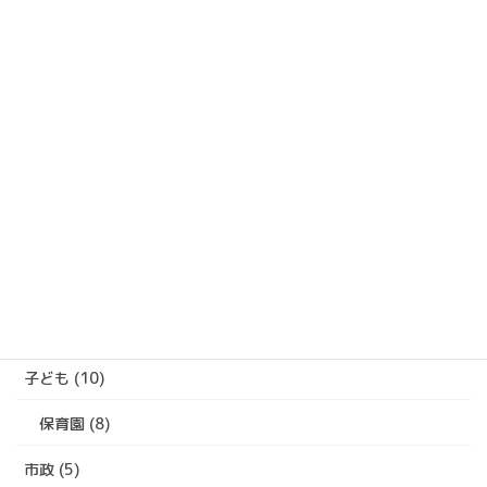
ジ
ジ
の
ペ
ー
過去の活動報告
ジ
過
送
去
の
り
活
カテゴリー
動
報
ジェンダー (1)
告
性暴力 (1)
会派ニュース (22)
子ども (10)
保育園 (8)
市政 (5)