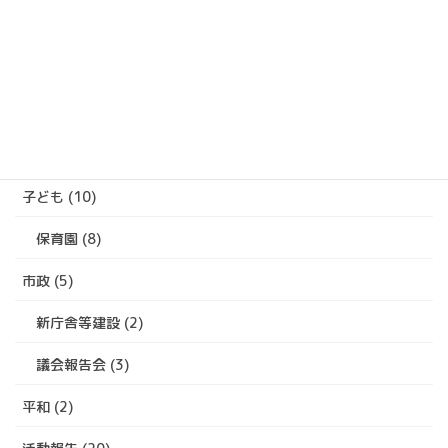
の
活
カテゴリー
動
報
ジェンダー (1)
告
性暴力 (1)
会派ニュース (22)
子ども (10)
保育園 (8)
市政 (5)
新庁舎等建設 (2)
議会報告会 (3)
平和 (2)