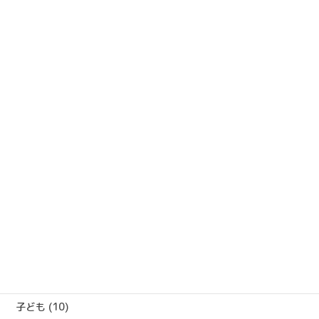
きました。 最初の話題、新庁舎建設に関することは皆さんの関心
も高く、多くの質問や意見が語られました […]
過去の活動報告
過
去
の
活
カテゴリー
動
報
ジェンダー (1)
告
性暴力 (1)
会派ニュース (22)
子ども (10)