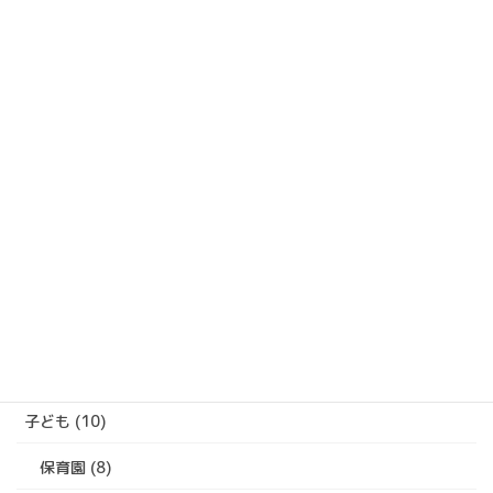
過去の活動報告
過
去
の
活
カテゴリー
動
報
ジェンダー (1)
告
性暴力 (1)
会派ニュース (22)
子ども (10)
保育園 (8)